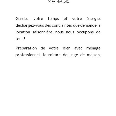
MANAGE
Gardez votre temps et votre énergie,
déchargez-vous des contraintes que demande la
location saisonnière, nous nous occupons de
tout !
Préparation de votre bien avec ménage
professionnel, fourniture de linge de maison,
produits d’accueil. Entrée dans les lieux
personnalisée et suivi des voyageurs durant le
séjour. Encaissement total du loyer et versement
de caution avant l’arrivée de chaque voyageur.