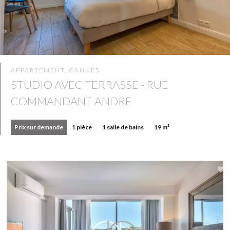
APPARTEMENT, CANNES
STUDIO AVEC TERRASSE - RUE
COMMANDANT ANDRE
Prix sur demande
1 pièce
1 salle de bains
19 m²