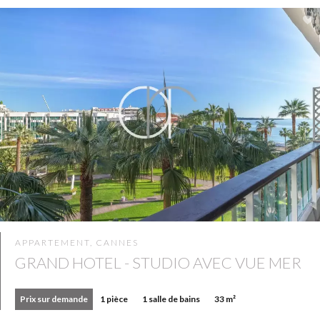
APPARTEMENT, CANNES
GRAND HOTEL - STUDIO AVEC VUE MER
Prix sur demande
1 pièce
1 salle de bains
33 m²