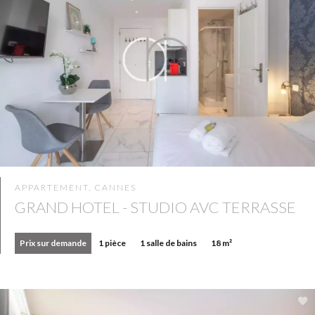
APPARTEMENT, CANNES
GRAND HOTEL - STUDIO AVC TERRASSE
Prix sur demande
1 pièce
1 salle de bains
18 m²