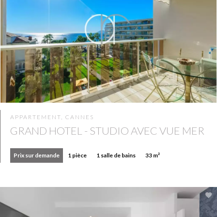
APPARTEMENT, CANNES
GRAND HOTEL - STUDIO AVEC VUE MER
Prix sur demande
1 pièce
1 salle de bains
33 m²