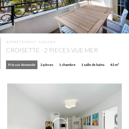
APPARTEMENT, CANNES
CROISETTE - 2 PIECES VUE MER
Prix sur demande
2 pièces
1 chambre
1 salle de bains
42 m²