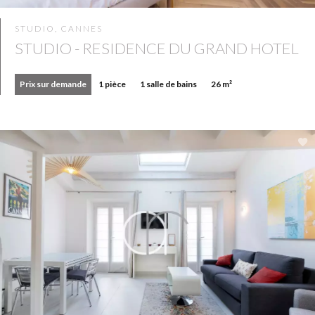
STUDIO, CANNES
STUDIO - RESIDENCE DU GRAND HOTEL
Prix sur demande
1 pièce
1 salle de bains
26 m²