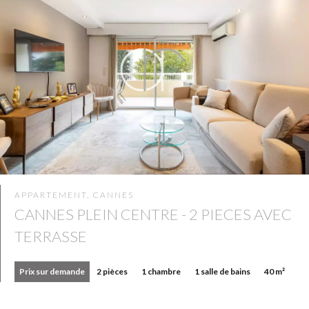
APPARTEMENT, CANNES
CANNES PLEIN CENTRE - 2 PIECES AVEC
TERRASSE
Prix sur demande
2 pièces
1 chambre
1 salle de bains
40 m²