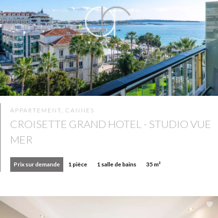
APPARTEMENT, CANNES
CROISETTE GRAND HOTEL - STUDIO VUE
MER
Prix sur demande
1 pièce
1 salle de bains
35 m²