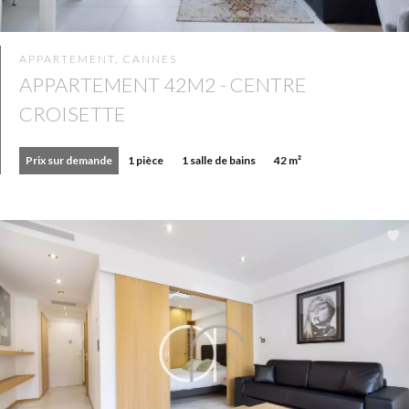
APPARTEMENT, CANNES
APPARTEMENT 42M2 - CENTRE
CROISETTE
Prix sur demande
1 pièce
1 salle de bains
42 m²