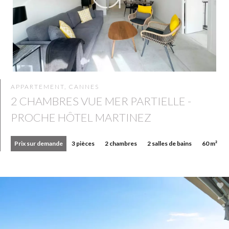
APPARTEMENT, CANNES
2 CHAMBRES VUE MER PARTIELLE -
PROCHE HÔTEL MARTINEZ
Prix sur demande
3 pièces
2 chambres
2 salles de bains
60 m²