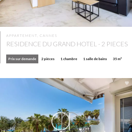
APPARTEMENT, CANNES
RESIDENCE DU GRAND HOTEL - 2 PIECES
Prix sur demande
2 pièces
1 chambre
1 salle de bains
35 m²