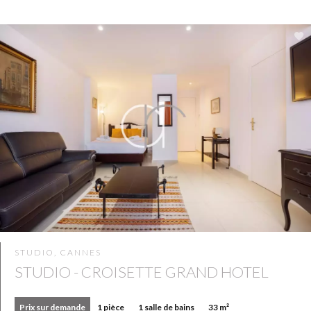
STUDIO, CANNES
STUDIO - CROISETTE GRAND HOTEL
Prix sur demande
1 pièce
1 salle de bains
33 m²