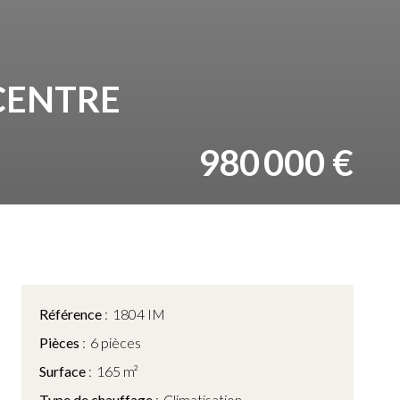
 CENTRE
980 000 €
Référence
1804 IM
Pièces
6 pièces
Surface
165 m²
Type de chauffage
Climatisation